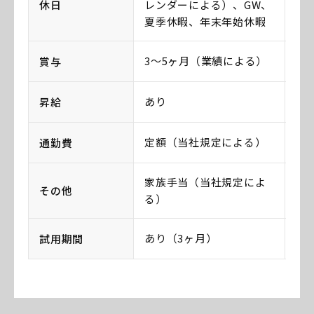
休日
レンダーによる）、GW、
レ
夏季休暇、年末年始休暇
夏
3〜5ヶ月（業績による）
1
賞与
あり
あ
昇給
定額（当社規定による）
定
通勤費
家族手当（当社規定によ
家
その他
る）
る
あり（3ヶ月）
あ
試用期間