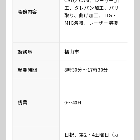
CAD／CAM、レーザー加
C
工、タレパン加工、バリ
工
職務内容
取り、曲げ加工、TIG・
取
MIG溶接、レーザー溶接
M
福山市
福
勤務地
8時30分〜17時30分
8時
就業時間
残業
0〜40H
な
日祝、第2・4土曜日（カ
日