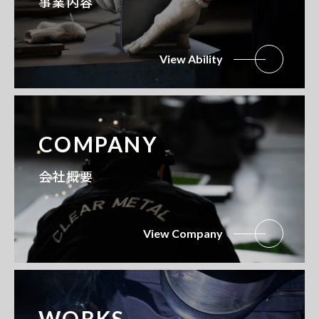
事業内容
View Ability
COMPANY
会社概要
View Company
WORKS